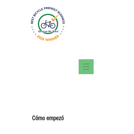
Questions? Call, Text
or WhatsApp today
416-707-5944
Cómo empezó