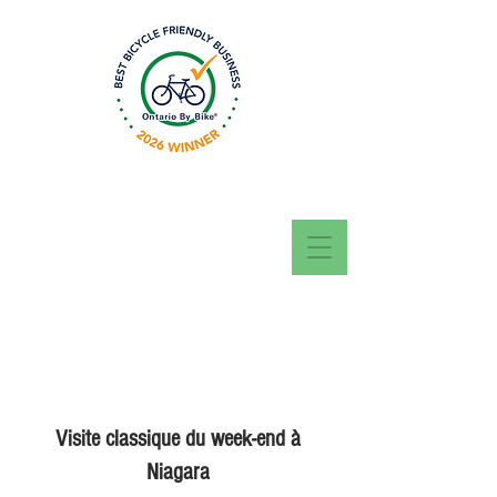
Questions? Call, Text
or WhatsApp today
416-707-5944
Visite classique du week-end à
Niagara