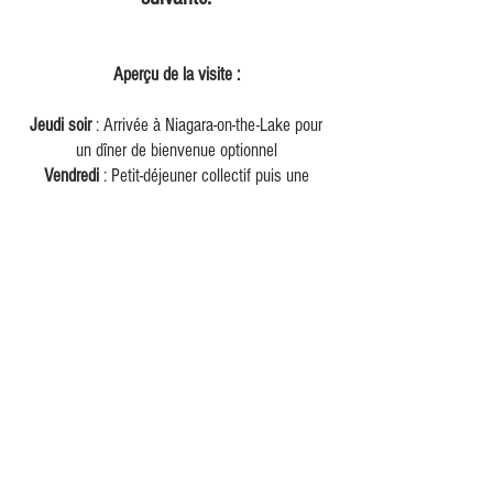
Aperçu de la visite :
Jeudi soir
: Arrivée à Niagara-on-the-Lake pour
un dîner de bienvenue optionnel
Vendredi
: Petit-déjeuner collectif puis une
journée complète de vélo débute vers 9h00
Samedi, dimanche, lundi
: Passez le week-end à
vélo à travers NOTL, Niagara Falls, Crystal
Beach, Port Colborne, Jordan et bien d'autres
communautés
Mardi
: Départ de Niagara-on-the-Lake ou
journée supplémentaire optionnelle
Dates
(sous réserve de disponibilité) :
24 juin - 29 juin