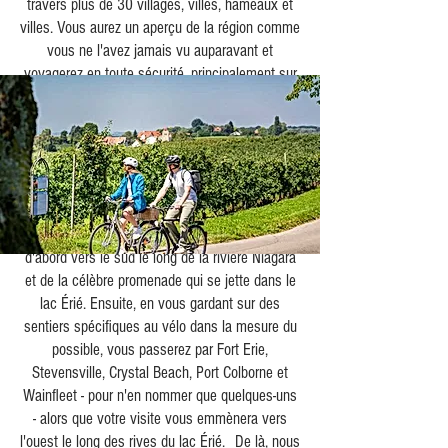
travers plus de 30 villages, villes, hameaux et
villes. Vous aurez un aperçu de la région comme
vous ne l'avez jamais vu auparavant et
voyagerez en toute sécurité, principalement sur
des routes, des sentiers et des sentiers cachés
hors des sentiers battus adaptés aux vélos de
route.
En partant de la ville pittoresque de Niagara-on-
the-Lake (NOTL), sur 4 ou 5 jours, en semaine
ou en week-end, nous vous emmènerons
d'abord vers le sud le long de la rivière Niagara
et de la célèbre promenade qui se jette dans le
lac Érié. Ensuite, en vous gardant sur des
sentiers spécifiques au vélo dans la mesure du
possible, vous passerez par Fort Erie,
Stevensville, Crystal Beach, Port Colborne et
Wainfleet - pour n'en nommer que quelques-uns
- alors que votre visite vous emmènera vers
l'ouest le long des rives du lac Érié.
De là, nous